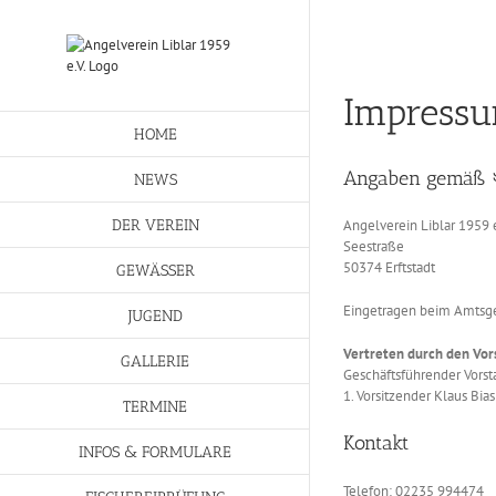
Skip
to
content
Impress
HOME
Angaben gemäß 
NEWS
DER VEREIN
Angelverein Liblar 1959 e
Seestraße
50374 Erftstadt
GEWÄSSER
Eingetragen beim Amtsge
JUGEND
Vertreten durch den Vor
GALLERIE
Geschäftsführender Vorst
1. Vorsitzender Klaus Bias
TERMINE
Kontakt
INFOS & FORMULARE
Telefon: 02235 994474