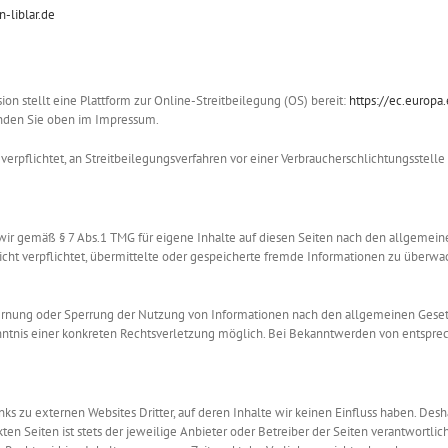
-liblar.de
on stellt eine Plattform zur Online-Streitbeilegung (OS) bereit:
https://ec.europa
inden Sie oben im Impressum.
r verpflichtet, an Streitbeilegungsverfahren vor einer Verbraucherschlichtungsstell
 wir gemäß § 7 Abs.1 TMG für eigene Inhalte auf diesen Seiten nach den allgemeine
icht verpflichtet, übermittelte oder gespeicherte fremde Informationen zu überwac
ernung oder Sperrung der Nutzung von Informationen nach den allgemeinen Gesetze
nntnis einer konkreten Rechtsverletzung möglich. Bei Bekanntwerden von entspr
nks zu externen Websites Dritter, auf deren Inhalte wir keinen Einfluss haben. D
nkten Seiten ist stets der jeweilige Anbieter oder Betreiber der Seiten verantwortl