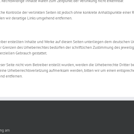
. Rechtswidrige Inhalte waren zum Zeitpunkt der Verlinkung nicht erkennbar.
che Kontrolle der verlinkten Seiten ist jedoch ohne konkrete Anhaltspunkte einer
en wir derartige Links umgehend entfernen.
iber erstellten Inhalte und Werke auf diesen Seiten unterliegen dem deutschen Urh
 Grenzen des Urheberrechtes bedürfen der schriftlichen Zustimmung des jeweiligen
erziellen Gebrauch gestattet.
eser Seite nicht vom Betreiber erstellt wurden, werden die Urheberrechte Dritter 
f eine Urheberrechtsverletzung aufmerksam werden, bitten wir um einen entspre
end entfernen.
ung am