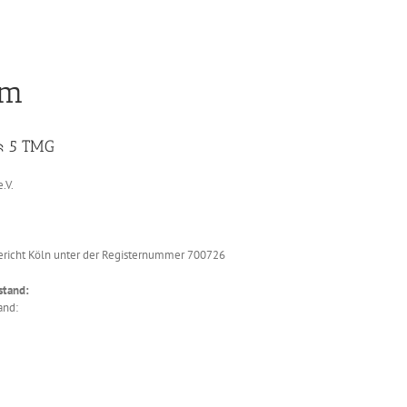
um
§ 5 TMG
.V.
richt Köln unter der Registernummer 700726
stand:
and: