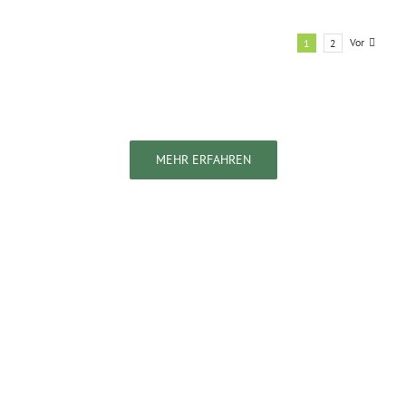
Vor
1
2
MEHR ERFAHREN
– Unsere Leidenschaft
–