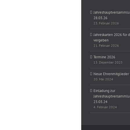
Jahreshauptversamml
28.03.26
23. Februar 2026
Jahreskarten 2026 für di
vergeben
21. Februar 2026
Termine 2026
13. Dezember 2025
Neue Ehrenmitglieder 
20. Mai 2024
Einladung zur
Jahreshauptversamml
23.03.24
4. Februar 2024