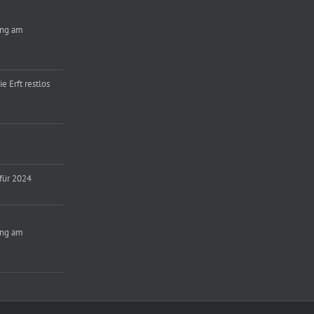
ung am
e Erft restlos
für 2024
ung am